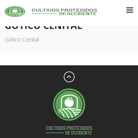
GÓTICO CENITAL
Gótico Cenital