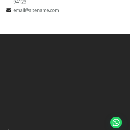
94123
email@sitename.com